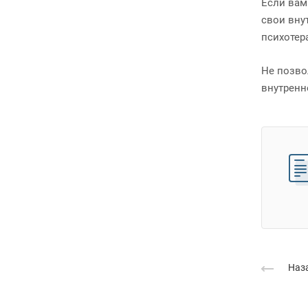
Если вам
свои вну
психотер
Не позво
внутренн
Наза