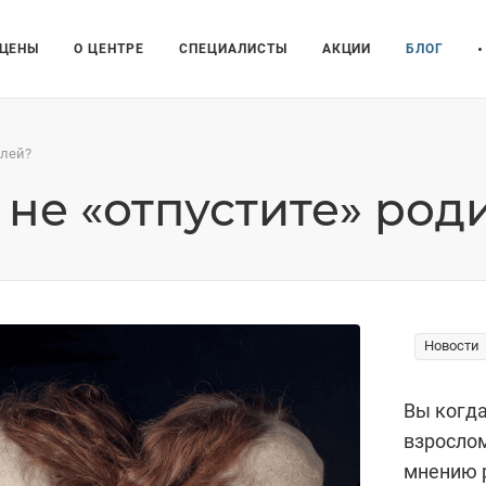
ЦЕНЫ
О ЦЕНТРЕ
СПЕЦИАЛИСТЫ
АКЦИИ
БЛОГ
елей?
ы не «отпустите» род
Новости
Вы когда
взрослом
мнению р