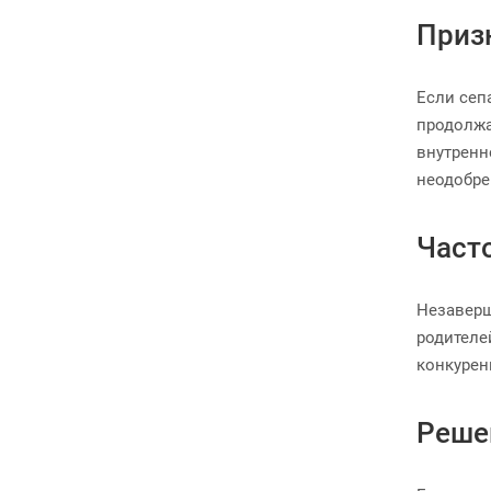
Приз
Если сеп
продолжа
внутренн
неодобре
Част
Незаверш
родителе
конкурен
Реше